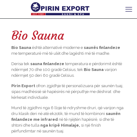
Bio Sauna
Bio
Sauna
është alternativë moderne e
saunës finlandeze
me temperaturë më të ulët dhe lagështi më të madhe.
Derisa tek
sauna finlandeze
temperatura e përdorimit është
ndërmjet 70 dhe 100 gradë Celsius, tek
Bio
Sauna
varijon
ndërmjet 50 deri 60 gradë Celsius.
Pirin Export
ofron zgjidhje të personalizuara për saunën tuaj,
sipas madhësisë së hapësirës në përputhje me dëshirat dhe
kërkesat individuale.
Mund të zgjidhni nga 6 lloje të ndryshme druri, që varijon nga
dru klasik deri në atë ekzotik, të mund të kombinoni
saunën
finlandeze me infrared
në të njëjtën hapësirë, si dhe të
shtoni dhe tulla
nga kripë Himalaje,
si një finish
përfundimtar në saunën tuaj.