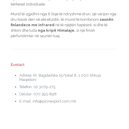
kërkesat individuale.
Mund të zgjidhni nga 6 lloje të ndryshme druri, që varijon nga
dru klasik deri në atë ekzotik, të mund të kombinoni
saunën
finlandeze me infrared
në të njëjtën hapësirë, si dhe të
shtoni dhe tulla
nga kripë Himalaje,
si një finish
përfundimtar në saunën tuaj.
Kontact:
Adresa: Rr. Bagdadska 15/lokal 8. 1.000 Shkup,
Maqedoni
Telefon: 02 3079-275
Celular: 070 393-898
E-mail: info@pirinexport.com.mk