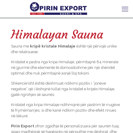
Himalayan Sauna
Sauna me
kripë kristale Himalaje
është një përvojë unike
dhe relaksuese.
Kristalet e pastra nga kripa Himalaje, përmbajnë 84 minerale
në gjurmë dhe elemente të domosdoshme për një shëndet
optimal dhe nuk përmbajnë asnjë lloj toksini.
Shkencërisht është dëshmuat ndikimi pozitiv i “joneve
negative” që i lëshojnë tullat nga kristalet e kripës Himalaje,
gjatë ngrohjes së saunës.
Kristalet nga kripa Himalaje ndihmojnë për pastrim të rrugëve
të frymëmarrjes, si dhe kanë ndikim pozitiv dhe efekt rinues
në lëkurë.
Pirin Export
ofron zgjidhje të personalizuara për saunën tuaj,
sipas madhësisë së hapësirës në përputhje me dëshirat dhe