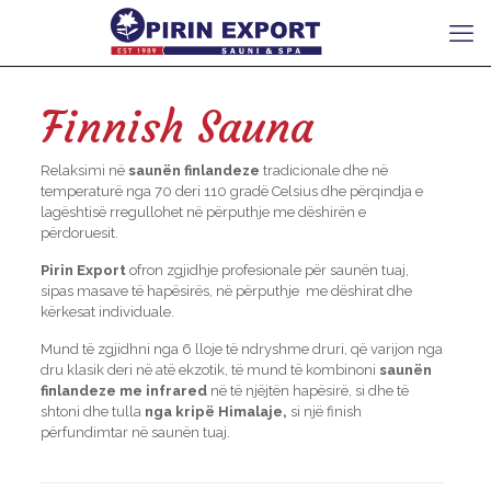
Finnish Sauna
Relaksimi në
saunën finlandeze
tradicionale dhe në
temperaturë nga 70 deri 110 gradë Celsius dhe përqindja e
lagështisë rregullohet në përputhje me dëshirën e
përdoruesit.
Pirin Export
ofron zgjidhje profesionale për saunën tuaj,
sipas masave të hapësirës, në përputhje me dëshirat dhe
kërkesat individuale.
Mund të zgjidhni nga 6 lloje të ndryshme druri, që varijon nga
dru klasik deri në atë ekzotik, të mund të kombinoni
saunën
finlandeze me infrared
në të njëjtën hapësirë, si dhe të
shtoni dhe tulla
nga kripë Himalaje,
si një finish
përfundimtar në saunën tuaj.