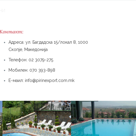
FACEBOOK
INSTAGRAM
НИ
ЏАКУЗИ
ГАЛЕРИЈА
КОНТАКТ
MK |
EN
| AL
Контакт:
Адреса: ул. Багдадска 15/локал 8, 1000
Скопје, Македонија
Телефон: 02 3079-275
Мобилен: 070 393-898
Е-маил: info@pirinexport.com.mk