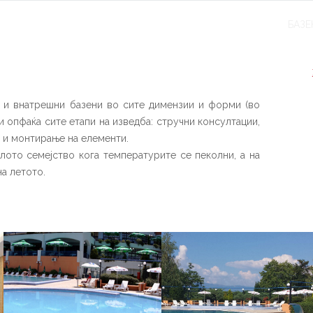
ПОЧЕТНА
ЗА НАС
САУНИ
СОЛЕНА СОБА
ПАРНИ БАЊИ
БАЗЕ
 и внатрешни базени во сите димензии и форми (во
и опфаќа сите етапи на изведба: стручни консултации,
 и монтирање на елементи.
лото семејство кога температурите се пеколни, а на
на летото.