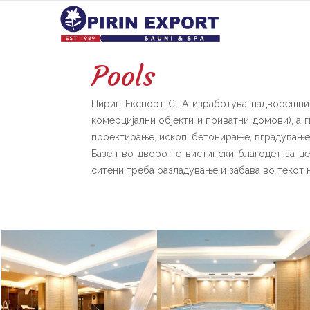
Pools
Пирин Експорт СПА изработува надворешни
комерцијални објекти и приватни домови), a г
проектирање, ископ, бетонирање, вградување
Базен во дворот е вистински благодет за це
ситени треба разладување и забава во текот 