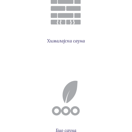
Хималајска сауна
Био сауна