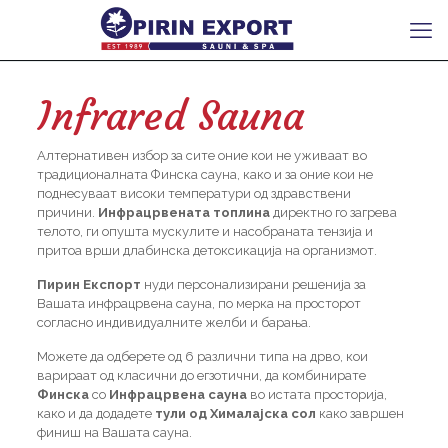
Infrared Sauna
Алтернативен избор за сите оние кои не уживаат во
традиционалната Финска сауна, како и за оние кои не
поднесуваат високи температури од здравствени
причини.
Инфрацрвената топлина
директно го загрева
телото, ги опушта мускулите и насобраната тензија и
притоа врши длабинска детоксикација на организмот.
Пирин Експорт
нуди персонализирани решенија за
Вашата инфрацрвена сауна, по мерка на просторот
согласно индивидуалните желби и барања.
Можете да одберете од 6 различни типа на дрво, кои
варираат од класични до егзотични, да комбинирате
Финска
со
Инфрацрвена сауна
во истата просторија,
како и да додадете
тули од Хималајска сол
како завршен
финиш на Вашата сауна.