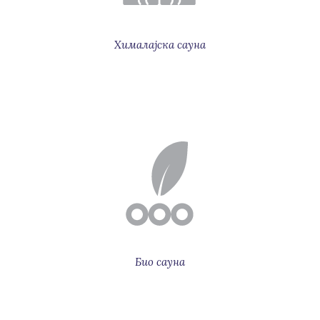
Хималајска сауна
Био сауна