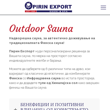
Outdoor Sauna
Надворешна сауна, за автентично доживување на
традиционалната Финска сауна!
Пирин Експорт
нуди персонализирани решенија за
Вашата сауна, по мерка на просторот согласно
индивидуалните желби и барања.
Можете да одберете од 6 различни типа на дрво, кои
варираат од класични до егзотични, да комбинирате
Финска
со
Инфрацрвена сауна
во истата просторија,
како и да додадете
тули од Хималајска сол
како завршен
финиш на Вашата сауна.
БЕНЕФИЦИИ И ПОЗИТИВНИ
ВЛИЈАНИЈА ОД КОРИСТЕЊЕТО