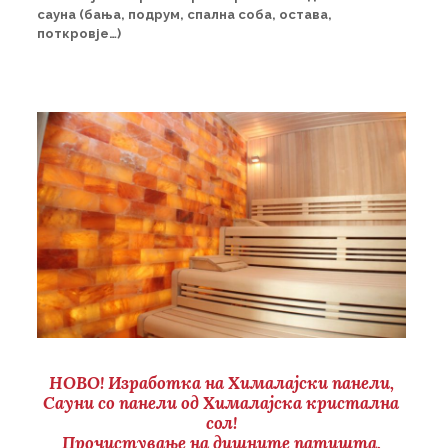
сауна (бања, подрум, спална соба, остава,
поткровје…)
НОВО! Изработка на Хималајски панели,
Сауни со панели од Хималајска кристална
сол!
Прочистување на дишните патишта,