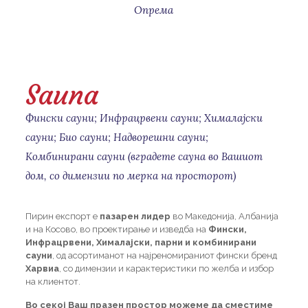
Опрема
Sauna
Фински сауни; Инфрацрвени сауни; Хималајски
сауни; Био сауни; Надворешни сауни;
Комбинирани сауни (вградете сауна во Вашиот
дом, со димензии по мерка на просторот)
Пирин експорт е
пазарен лидер
во Македонија, Албанија
и на Косово, во проектирање и изведба на
Фински,
Инфрацрвени, Хималајски, парни и комбинирани
сауни
, од асортиманот на најреномираниот фински бренд
Харвиа
, со димензии и карактеристики по желба и избор
на клиентот.
Во секој Ваш празен простор можеме да сместиме