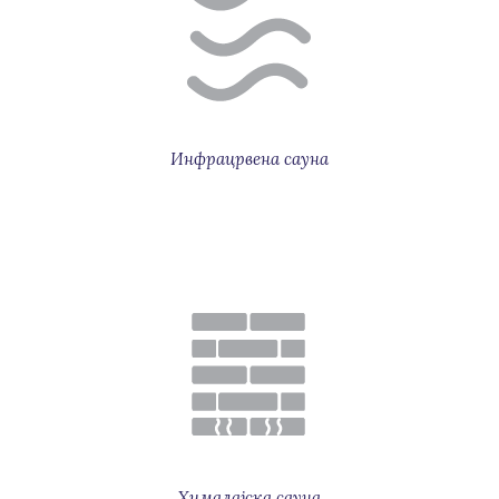
Инфрацрвена сауна
Хималајска сауна