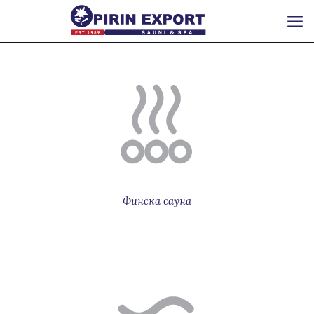
Финскa саунa