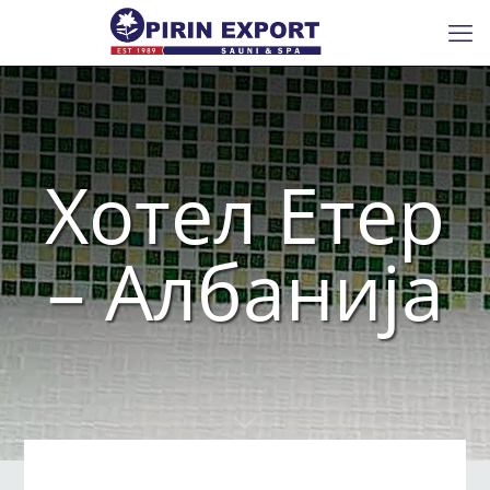
Хотел Етер
– Албанија