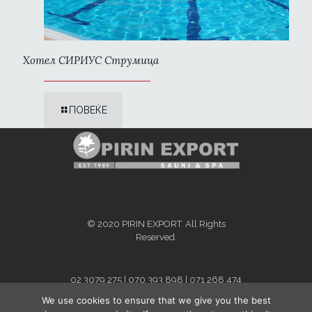
Хотел СИРИУС Струмица
ПОВЕЌЕ
© 2020 PIRIN EXPORT. All Rights
Reserved.
02 3079 275 | 070 393 898 | 071 268 474
info@pirinexport.com.mk
We use cookies to ensure that we give you the best
For Kosovo and Albania - contact