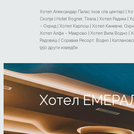
Хотел Александар Палас (нов спа центар) | Хот
Скопје | Hotel Rogner, Tirana | Хотел Радика 
– Охрид | Хотел Карпош | Хотел Каневче, Охри
Хотел Алфа – Маврово | Хотел Вила Водно | Х
Радовиш | Соравиа Ресорт, Водно | Катлановск
950 други изведби
Хотел ЕМЕРА