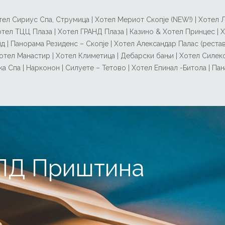
ел Сириус Спа, Струмица | Хотел Мериот Скопје (NEW!) | Хотел Лак
| Хотел ТЦЦ Плаза | Хотел ГРАНД Плаза | Казино & Хотел Принцес | 
д | Панорама Резиденс – Скопје | Хотел Александар Палас (рестав
отел Манастир | Хотел Климетица | Дебарски бањи | Хотел Силекс
а Спа | Нарконон | Силуете – Тетово | Хотел Епинал -Битола | Пан
ЛД Приштина