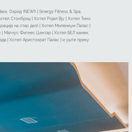
и, Охрид (NEW!) | Sinergy Fitness & Spa,
Хотел Стонбриџ | Хотел Ројал Вју | Хотел Тино
рација на стар дел) | Хотел Милениум Палас |
 | Магнус Фитнес Центар | Хотел БЕЛ камен,
ада | Хотел Аристократ Палас | и уште преку