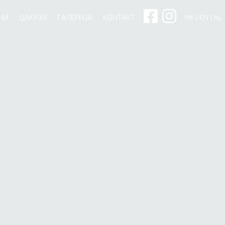
FACEBOOK
INSTAGRAM
НИ
ЏАКУЗИ
ГАЛЕРИЈА
КОНТАКТ
MK |
EN
| AL