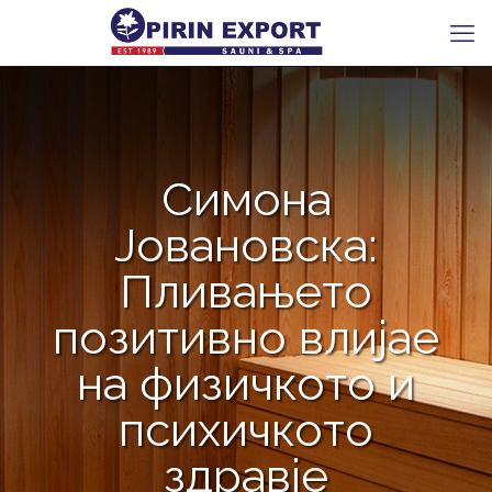
Симона
Јовановска:
Пливањето
позитивно влијае
на физичкото и
психичкото
здравје