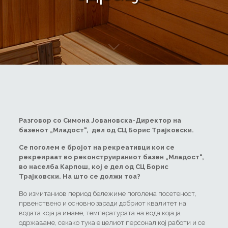
Разговор со Симона Јовановска-Директор на
базенот „Младост“, дел од СЦ Борис Трајковски.
Се поголем е бројот на рекреативци кои се
рекреираат во реконструираниот базен „Младост“,
во населба Карпош, кој е дел од СЦ Борис
Трајковски. На што се должи тоа?
Во измитаниов период бележиме поголема посетеност,
првенствено и основно заради добриот квалитет на
водата која ја имаме, температурата на вода која ја
одржаваме, секако тука е целиот персонал кој работи и се