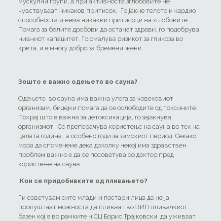
мускулни групи, а при активноста зглобовите не
чувствуваат никаков притисок. Го јакне телото и кардио
способноста и нема никакви притисоци на зглобовите.
Помага за белите дробови да останат здрави, го подобрува
нивниот капацитет. Го смалува ризикот за гликоза во
крвта, и е многу добро за бремени жени.
Зошто е важно одењето во сауна?
Одењето во сауна има важна улога за човековиот
организам, бидејки помага да се ослободите од токсините.
Покрај што е важна за детоксикација, го зајакнува
организмот. Се препорачува користење на сауна во тек на
целата година , а особено годи за зимскиот период. Секако
мора да споменеме дека доколку некој има здравствен
проблем важно е да се посоветува со доктор пред
користење на сауна.
Кои се придобивките од пливањето?
Ги советувам сите млади и постари лица да не ја
пропуштаат можноста да пливаат во ВИП пливачкиот
базен кој е во рамките н СЦ Борис Трајковски, да уживаат