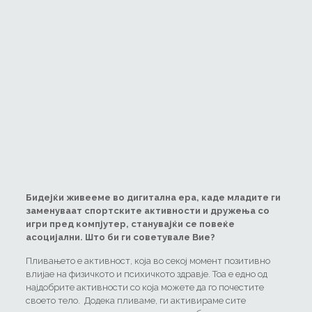
Бидејќи живееме во дигитална ера, каде младите ги
заменуваат спортските активности и дружења со
игри пред компјутер, станувајќи се повеќе
асоцијални. Што би ги советувале Вие?
Пливањето е активност, која во секој момент позитивно
влијае на физичкото и психичкото здравје. Тоа е едно од
најдобрите активности со која можете да го почестите
своето тело. Додека пливаме, ги активирамe сите