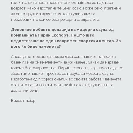
грижи за сите наши посетители од најмала до најстара
возраст, како и достапните цени со кој може секој граѓанин
да си го пружи задоволството на уживање на
придобивките кои се беспрекорни за здравјето.
Деновиве добивте донација на модерна сауна од
компанијата Пирин Експорт. Нешто што
недостигаше на еден современ спортски центар. За
кого ќе биде наменета?
Апсолутно можам да кажам дека сега нашиот пливачки
базен ги има сите елементи за уживање . Сакам да изразам
голема благодарност на ,,Пирин- експорт,, кој помогна да го
збогатиме нашиот простор со преубава модерна сауна,
изработена од професионалци во својата работа. Наменета
е за сите наши посетители кои ќе сакаат да уживаат за
достапни цени.
Видео плејер