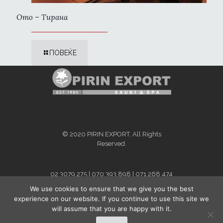
Ото – Тирана
ПОВЕЌЕ
© 2020 PIRIN EXPORT. All Rights
Reserved.
02 3079 275 | 070 393 898 | 071 268 474
info@pirinexport.com.mk
We use cookies to ensure that we give you the best
For Kosovo and Albania - contact
experience on our website. If you continue to use this site we
person:
Dafina Bytyqi
will assume that you are happy with it.
+38349501199